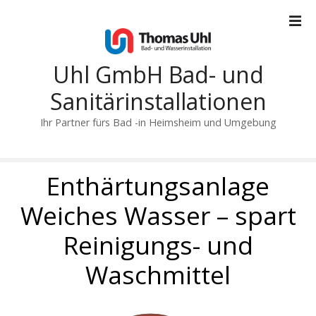
Z
u
m
I
Uhl GmbH Bad- und
n
h
Sanitärinstallationen
a
Ihr Partner fürs Bad -in Heimsheim und Umgebung
l
t
s
Enthärtungsanlage
p
r
Weiches Wasser – spart
i
n
Reinigungs- und
g
e
Waschmittel
n